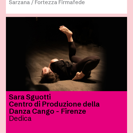
Sarzana / Fortezza Firmafede
Sara Sguotti
Centro di Produzione della
Danza Cango - Firenze
Dedica