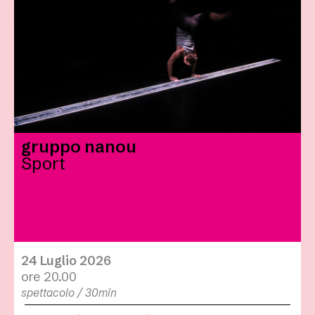
gruppo nanou
Sport
24 Luglio 2026
ore 20.00
spettacolo / 30min