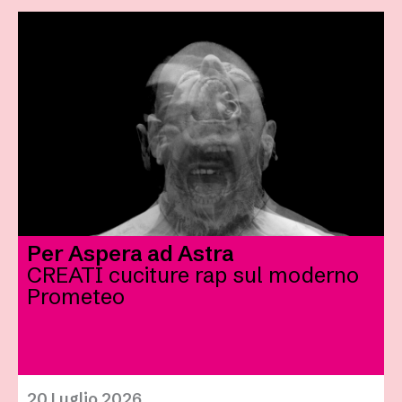
Per Aspera ad Astra
CREATI cuciture rap sul moderno
Prometeo
20 Luglio 2026